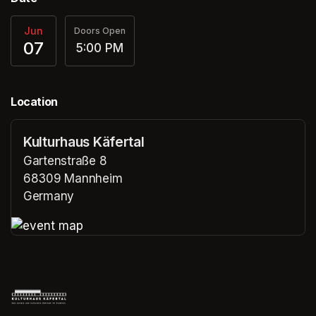
Jun
Doors Open
07
5:00 PM
Location
Kulturhaus Käfertal
Gartenstraße 8
68309 Mannheim
Germany
(opens in a new tab)
(opens in a new tab)