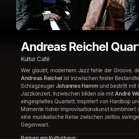
Andreas Reichel Quar
Kultur Café
(opens in a new tab)
(opens in a new tab)
(opens in a new tab)
Andreas Reichel
 ist inzwischen fester Bestandte
Schlagzeuger
 Johannes Hamm
 und bestritt mi
Jazzkonzert. Inzwischen bilden sie mit 
André We
eingespieltes Quartett. Inspiriert von Hardbop und
Momente hoher Improvisationskunst kombiniert m
eine musikalische Reise zwischen zeitlos swinge
Gegenwart. 
Parken am Kulturhaus: