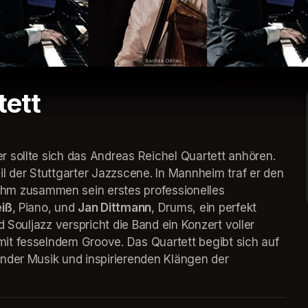
tett
Wer glaubt, modernem Jazz fehle der Groove, der sollte sich das Andreas Reichel Quartett anhören. 
il der Stuttgarter Jazzscene. In Mannheim traf er den 
t ihm zusammen sein erstes professionelles 
iß
, Piano, und 
Jan Dittmann
, Drums, ein perfekt 
 Souljazz verspricht die Band ein Konzert voller 
it fesselndem Groove. Das Quartett begibt sich auf 
nder Musik und inspirierenden Klängen der 