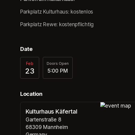
Parkplatz Kulturhaus: kostenlos
(opens in a new tab)
Parkplatz Rewe: kostenpflichtig
Date
Feb
Doors Open
23
5:00 PM
Location
Kulturhaus Käfertal
(opens in a n
Gartenstraße 8
68309 Mannheim
Germany