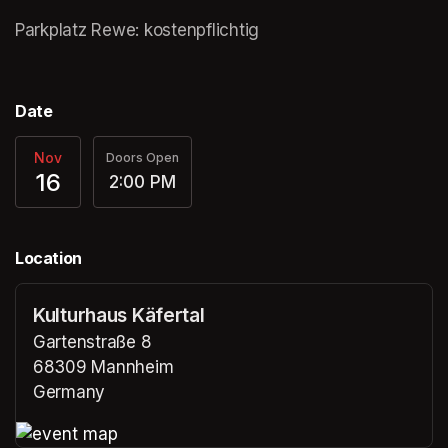
(opens in a new tab)
Parkplatz Rewe: kostenpflichtig
Date
Nov
Doors Open
16
2:00 PM
Location
Kulturhaus Käfertal
Gartenstraße 8
68309 Mannheim
Germany
(opens in a new tab)