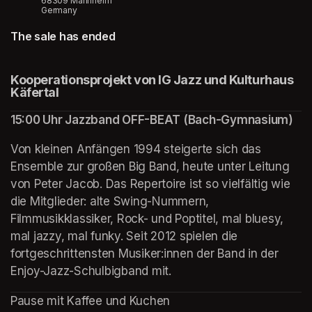
68309 Mannheim
Germany
The sale has ended
Kooperationsprojekt von IG Jazz und Kulturhaus 
Käfertal  
(opens in a new tab)
(opens in a new tab)
(opens in a new tab)
(opens in a new tab)
(opens in a new tab)
15:00 Uhr Jazzband OFF-BEAT (Bach-Gymnasium)
Von kleinen Anfängen 1994 steigerte sich das 
Ensemble zur großen Big Band, heute unter Leitung 
von Peter Jacob. Das Repertoire ist so vielfältig wie 
die Mitglieder: alte Swing-Nummern, 
Filmmusikklassiker, Rock- und Poptitel, mal bluesy, 
mal jazzy, mal funky. Seit 2012 spielen die 
fortgeschrittensten Musiker:innen der Band in der 
Enjoy-Jazz-Schulbigband mit. 
Pause mit Kaffee und Kuchen