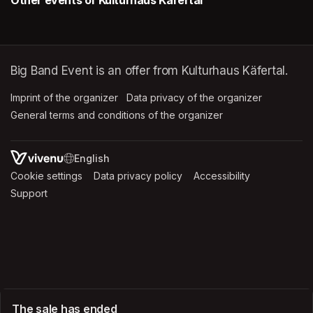
Big Band Event is an offer from Kulturhaus Käfertal.
Imprint of the organizer
(opens in a new tab)
Data privacy of the organizer
(opens in 
General terms and conditions of the organizer
(opens in a new ta
SWITCH LANGUAGE
Cookie settings
(opens in a new tab)
Data privacy policy
(opens in a new tab)
Accessibility
(opens in a n
Support
(opens in a new tab)
The sale has ended