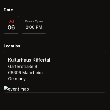
Date
Oct
Doors Open
06
2:00 PM
Location
Kulturhaus Käfertal
Gartenstraße 8
68309 Mannheim
Germany
(opens in a new tab)
(opens in a new tab)