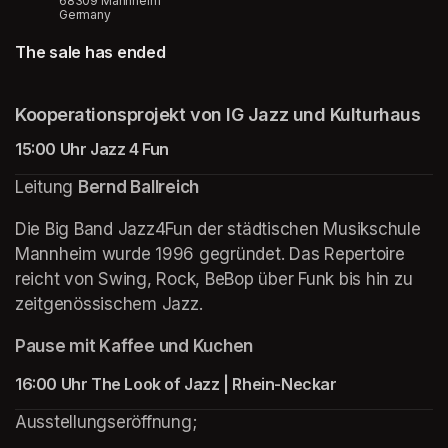
68309 Mannheim
Germany
The sale has ended
(opens in a new tab)
(opens in a new tab)
(opens in a new tab)
Kooperationsprojekt von IG Jazz und Kulturhaus
15:00 Uhr Jazz 4 Fun 
Leitung 
Bernd Ballreich
Die Big Band Jazz4Fun der städtischen Musikschule 
Mannheim wurde 1996 gegründet. Das Repertoire 
reicht von Swing, Rock, BeBop über Funk bis hin zu 
zeitgenössischem Jazz.
Pause mit Kaffee und Kuchen
16:00 Uhr The Look of Jazz | Rhein-Neckar
Ausstellungseröffnung; 