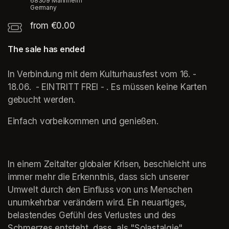
68309 Mannheim
Germany
from €0.00
The sale has ended
(opens in a new tab)
(opens in a new tab)
(opens in a new tab)
In Verbindung mit dem Kulturhausfest vom 16. - 
18.06.  - EINTRITT FREI - . Es müssen keine Karten 
gebucht werden. 
Einfach vorbeikommen und genießen.
In einem Zeitalter globaler Krisen, beschleicht uns 
immer mehr die Erkenntnis, dass sich unserer 
Umwelt durch den Einfluss von uns Menschen 
unumkehrbar verändern wird. Ein neuartiges, 
belastendes Gefühl des Verlustes und des 
Schmerzes entsteht, dass  als "Solastalgie" 