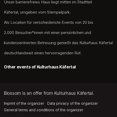
Unser barrierefreies Haus liegt mitten im Stadtteil
Käfertal, umgeben vom Stempelpark. 
Als Location für verschiedenste Events von 20 bis
2.000 Besucher*innen mit einer persönlichen und
kundenzentrierten Betreuung genießt das Kulturhaus Käfertal
deutschlandweit einen hervorragenden Ruf.
Other events of Kulturhaus Käfertal
Blossom is an offer from Kulturhaus Käfertal.
Imprint of the organizer
(opens in a new tab)
Data privacy of the organizer
(opens in 
General terms and conditions of the organizer
(opens in a new ta