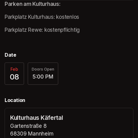
Parken am Kulturhaus:
Parkplatz Kulturhaus: kostenlos
(opens in a new tab)
Parkplatz Rewe: kostenpflichtig
Date
Feb
Doors Open
08
5:00 PM
Location
Kulturhaus Käfertal
Gartenstraße 8
68309 Mannheim