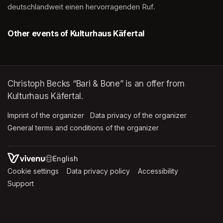
deutschlandweit einen hervorragenden Ruf.
Other events of Kulturhaus Käfertal
Christoph Becks “Bari & Bone” is an offer from
Kulturhaus Käfertal.
Imprint of the organizer
(opens in a new tab)
Data privacy of the organizer
(opens in 
General terms and conditions of the organizer
(opens in a new ta
SWITCH LANGUAGE
Cookie settings
(opens in a new tab)
Data privacy policy
(opens in a new tab)
Accessibility
(opens in a n
Support
(opens in a new tab)