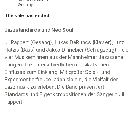
68309 Mannheim
Germany
The sale has ended
(opens in a new tab)
(opens in a new tab)
Jazzstandards und Neo Soul
Jil Pappert (Gesang), Lukas DeRungs (Klavier), Lutz 
Hatzis (Bass) und Jakob Dinnebier (Schlagzeug) – die 
vier Musiker*innen aus der Mannheimer Jazzszene 
bringen ihre unterschiedlichen musikalischen 
Einflüsse zum Einklang. Mit großer Spiel-  und 
Experimentierfreude laden sie ein, die Vielfalt der 
Jazzmusik zu erleben. Die Band präsentiert 
Standards und Eigenkompositionen der Sängerin Jil 
Pappert.