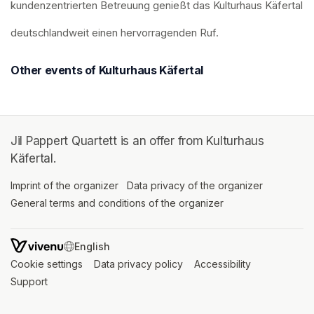
kundenzentrierten Betreuung genießt das Kulturhaus Käfertal
deutschlandweit einen hervorragenden Ruf.
Other events of Kulturhaus Käfertal
Jil Pappert Quartett is an offer from Kulturhaus
Käfertal.
Imprint of the organizer
(opens in a new tab)
Data privacy of the organizer
(opens in 
General terms and conditions of the organizer
(opens in a new ta
SWITCH LANGUAGE
Cookie settings
(opens in a new tab)
Data privacy policy
(opens in a new tab)
Accessibility
(opens in a n
Support
(opens in a new tab)