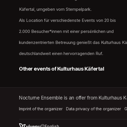
Käfertal, umgeben vom Stempelpark. 
Als Location für verschiedenste Events von 20 bis
2.000 Besucher*innen mit einer persönlichen und
kundenzentrierten Betreuung genießt das Kulturhaus Kä
deutschlandweit einen hervorragenden Ruf.
Other events of Kulturhaus Käfertal
Nocturne Ensemble is an offer from Kulturhaus Kä
Imprint of the organizer
(opens in a new tab)
Data privacy of the organizer
(op
G