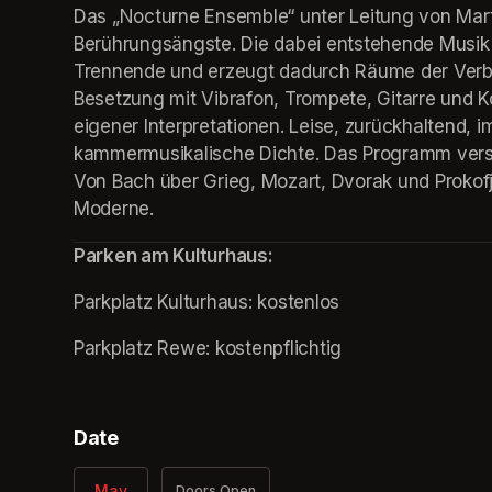
Das „Nocturne Ensemble“ unter Leitung von Marti
Berührungsängste. Die dabei entstehende Musik 
Trennende und erzeugt dadurch Räume der Verbun
Besetzung mit Vibrafon, Trompete, Gitarre und K
eigener Interpretationen. Leise, zurückhaltend, i
kammermusikalische Dichte. Das Programm verspr
Von Bach über Grieg, Mozart, Dvorak und Prokofj
Moderne.
Parken am Kulturhaus:
Parkplatz Kulturhaus: kostenlos
(opens in a new tab)
Parkplatz Rewe: kostenpflichtig
Date
May
Doors Open