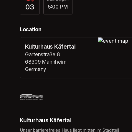
03
5:00 PM
Location
Kulturhaus Käfertal
(opens in a n
Gartenstraße 8
68309 Mannheim
Germany
(opens in a new tab)
Kulturhaus Käfertal
Unser barrierefreies Haus liegt mitten im Stadtteil