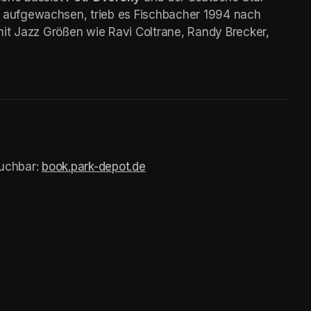
d aufgewachsen, trieb es Fischbacher 1994 nach 
 mit Jazz Größen wie Ravi Coltrane, Randy Brecker, 
uchbar: 
(opens in a new tab)
book.park-depot.de
(opens in a new tab)