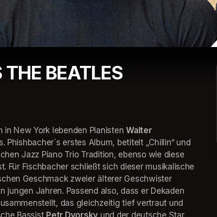
 THE BEATLES
en in New York lebenden Pianisten 
Walter 
s. Phishbacher´s erstes Album, betitelt „Chillin“ und 
chen Jazz Piano Trio Tradition, ebenso wie diese 
t. Für Fischbacher schließt sich dieser musikalische 
schen Geschmack zweier älterer Geschwister 
 in jungen Jahren. Passend also, dass er Dekaden 
usammenstellt, das gleichzeitig tief vertraut und 
sche Bassist 
Petr Dvorsky
 und der deutsche Star 