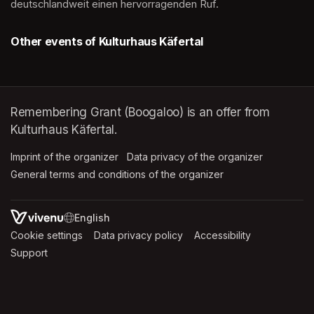
deutschlandweit einen hervorragenden Ruf.
Other events of Kulturhaus Käfertal
Remembering Grant (Boogaloo) is an offer from
Kulturhaus Käfertal.
Imprint of the organizer
(opens in a new tab)
Data privacy of the organizer
(opens in 
General terms and conditions of the organizer
(opens in a new ta
SWITCH LANGUAGE
Cookie settings
(opens in a new tab)
Data privacy policy
(opens in a new tab)
Accessibility
(opens in a n
Support
(opens in a new tab)