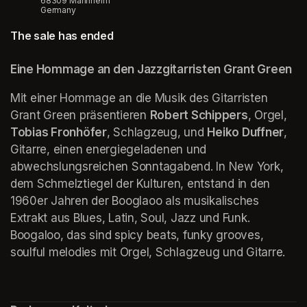
68309 Mannheim
Germany
The sale has ended
(opens in a new tab)
(opens in a new tab)
(opens in a new tab)
Eine Hommage an den Jazzgitarristen Grant Green
Mit einer Hommage an die Musik des Gitarristen 
Grant Green präsentieren 
Robert Schippers
, Orgel, 
Tobias Fronhöfer
, Schlagzeug, und 
Heiko Duffner
, 
Gitarre, einen energiegeladenen und 
abwechslungsreichen Sonntagabend. In New York, 
dem Schmelztiegel der Kulturen, entstand in den 
1960er Jahren der Booglaoo als musikalisches 
Extrakt aus Blues, Latin, Soul, Jazz und Funk. 
Boogaloo, das sind spicy beats, funky grooves, 
soulful melodies mit Orgel, Schlagzeug und Gitarre. 