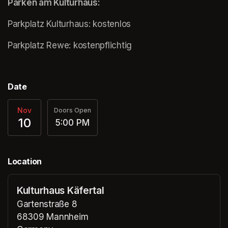
Parken am Kulturhaus:
Parkplatz Kulturhaus: kostenlos
(opens in a new tab)
Parkplatz Rewe: kostenpflichtig
Date
Nov
Doors Open
10
5:00 PM
Location
Kulturhaus Käfertal
Gartenstraße 8
68309 Mannheim