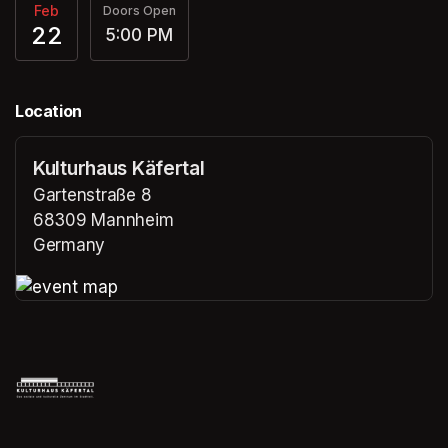
Feb
Doors Open
22
5:00 PM
Location
Kulturhaus Käfertal
Gartenstraße 8
68309 Mannheim
Germany
(opens in a new tab)
(opens in a new tab)