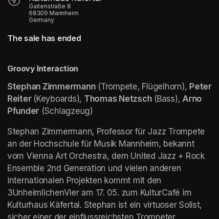
Gartenstraße 8
68309 Mannheim
Germany
The sale has ended
Groovy Interaction
Stephan Zimmermann
 (Trompete, Flügelhorn), 
Peter 
Reiter 
(Keyboards), 
Thomas Netzsch
 (Bass), 
Arno 
Pfunder
 (Schlagzeug)
Stephan Zimmermann, Professor für Jazz Trompete 
an der Hochschule für Musik Mannheim, bekannt 
vom Vienna Art Orchestra, dem United Jazz + Rock 
Ensemble 2nd Generation und vielen anderen 
internationalen Projekten kommt mit den 
3UnheimlichenVier am 17. 05. zum KulturCafé im 
Kulturhaus Käfertal. Stephan ist ein virtuoser Solist, 
sicher einer der einflussreichsten Trompeter 