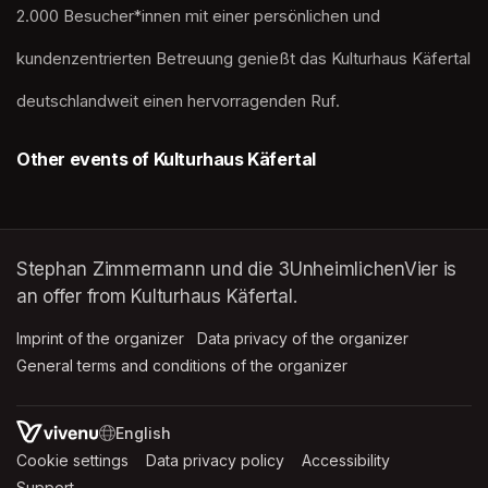
2.000 Besucher*innen mit einer persönlichen und
kundenzentrierten Betreuung genießt das Kulturhaus Käfertal
deutschlandweit einen hervorragenden Ruf.
Other events of Kulturhaus Käfertal
Stephan Zimmermann und die 3UnheimlichenVier is
an offer from Kulturhaus Käfertal.
Imprint of the organizer
(opens in a new tab)
Data privacy of the organizer
(opens in 
General terms and conditions of the organizer
(opens in a new ta
SWITCH LANGUAGE
Cookie settings
(opens in a new tab)
Data privacy policy
(opens in a new tab)
Accessibility
(opens in a n
Support
(opens in a new tab)