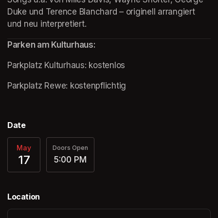
Duke und Terence Blanchard – originell arrangiert 
und neu interpretiert.
Parken am Kulturhaus:
Parkplatz Kulturhaus: kostenlos
(opens in a new tab)
Parkplatz Rewe: kostenpflichtig
Date
May
Doors Open
17
5:00 PM
Location