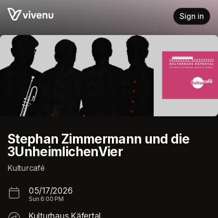
Skip header
Sign in
Stephan Zimmermann und die
3UnheimlichenVier
Kulturcafé
05/17/2026
Sun
6:00 PM
Kulturhaus Käfertal