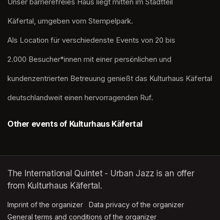
Unser barrierefreies Haus liegt mitten im Stadtteil
Käfertal, umgeben vom Stempelpark. 
Als Location für verschiedenste Events von 20 bis
2.000 Besucher*innen mit einer persönlichen und
kundenzentrierten Betreuung genießt das Kulturhaus Käfertal
deutschlandweit einen hervorragenden Ruf.
Other events of Kulturhaus Käfertal
The International Quintet - Urban Jazz is an offer
from Kulturhaus Käfertal.
Imprint of the organizer
(opens in a new tab)
Data privacy of the organizer
(opens in 
General terms and conditions of the organizer
(opens in a new ta