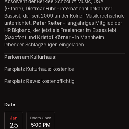
Absolvent der Berklee School of Music, USA 
(Gitarre), 
Dietmar Fuhr
 - international bekannter 
Bassist, der seit 2009 an der Kölner Musikhochschule 
unterrichtet, 
Peter Reiter
 - langjähriges Mitglied der 
HR Bigband, der jetzt als Freelancer im Elsass lebt 
(Saxofon) und 
Kristof Körner
 - in Mannheim 
lebender Schlagzeuger, eingeladen.
Parken am Kulturhaus:
Parkplatz Kulturhaus: kostenlos
(opens in a new tab)
Parkplatz Rewe: kostenpflichtig
Date
Jan
Doors Open
25
5:00 PM